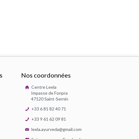
s
Nos coordonnées
Centre Leela
Impasse de Fonpra
47120 Saint-Sernin
+33 6 81 82 40 71
+33 9 61 62 09 81
leela.ayurveda@gmail.com