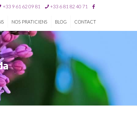
+33 9 61 62 09 81
+33 6 81 82 40 71
NS
NOS PRATICIENS
BLOG
CONTACT
da