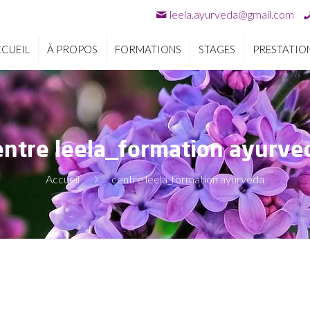
leela.ayurveda@gmail.com
CUEIL
À PROPOS
FORMATIONS
STAGES
PRESTATIO
entre leela_formation ayurve
Accueil
centre leela_formation ayurveda