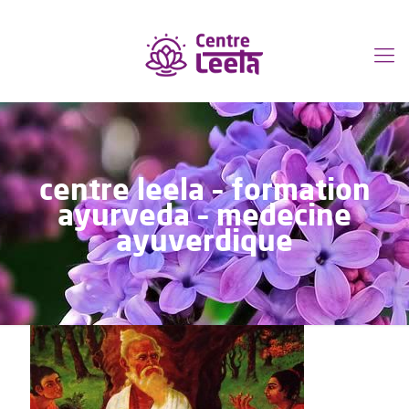
centre leela – formation
ayurveda – medecine
ayuverdique