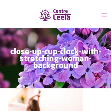
close-up-cup-clock-with-
stretching-woman-
background