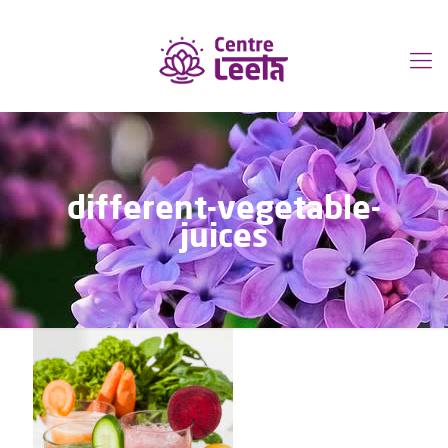
different-vegetable-
juices