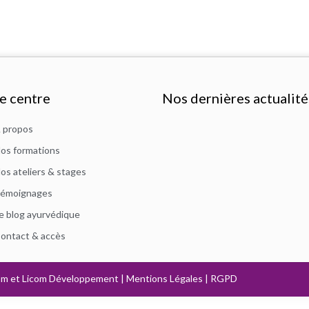
e centre
Nos dernières actualité
 propos
os formations
os ateliers & stages
émoignages
e blog ayurvédique
ontact & accès
om
et
Licom Développement
|
Mentions Légales
|
RGPD