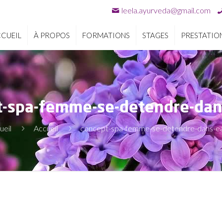
leela.ayurveda@gmail.com
CUEIL
À PROPOS
FORMATIONS
STAGES
PRESTATIO
t-spa-femme-se-detendre-dan
ueil
Accueil
concept-spa-femme-se-detendre-dans-e