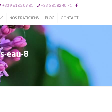
+33 9 61 62 09 81
+33 6 81 82 40 71
NS
NOS PRATICIENS
BLOG
CONTACT
s-eau-8
au-8