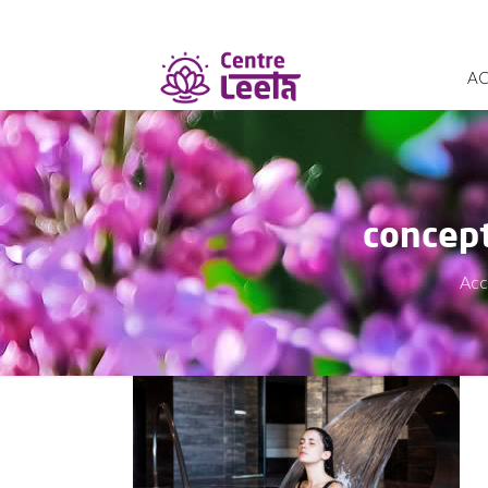
AC
concep
Acc