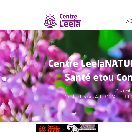
AC
Centre LeelaNAT
Santé etou Con
Accueil
Centre LeelaNATUROPATHEFORM