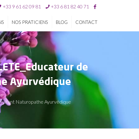
+33 9 61 62 09 81
+33 6 81 82 40 71
NS
NOS PRATICIENS
BLOG
CONTACT
ETE_Educateur de
the Ayurvédique
ue
ltant Naturopathe Ayurvédique