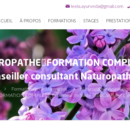
leela.ayurveda@gmail.com
CUEIL
À PROPOS
FORMATIONS
STAGES
PRESTATIO
UROPATHEFORMATION COMPL
seiller consultant Naturopa
Formations professionnelles
Naturopathie Ayurvédiq
ATION COMPLETE_Educateur de Santé etou Conseiller consu