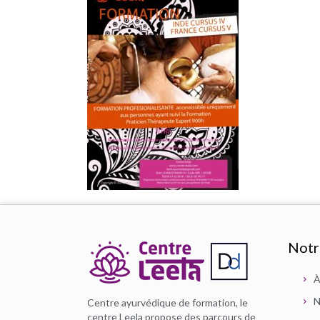
Notr
À
N
Centre ayurvédique de formation, le
centre Leela propose des parcours de