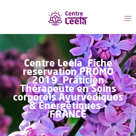
Centre Leela_Fiche
reservation PROMO
2019_Praticien
Thérapeute en Soins
corporels Ayurvédiques
& Énergétiques –
FRANCE