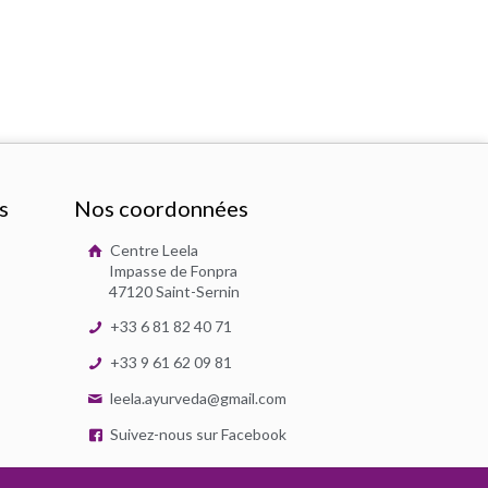
s
Nos coordonnées
Centre Leela
Impasse de Fonpra
47120 Saint-Sernin
+33 6 81 82 40 71
+33 9 61 62 09 81
leela.ayurveda@gmail.com
Suivez-nous sur Facebook