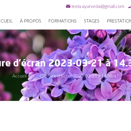
leela.ayurveda@gmail.com
CUEIL
À PROPOS
FORMATIONS
STAGES
PRESTATIO
re d’écran 2023-03-21 à 14
Accueil
Capture d’écran 2023-03-21 à 14.38.47