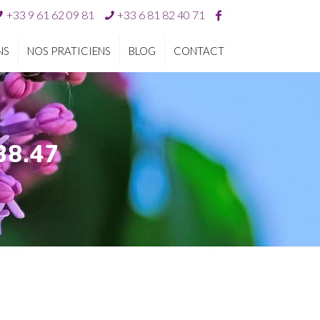
+33 9 61 62 09 81
+33 6 81 82 40 71
NS
NOS PRATICIENS
BLOG
CONTACT
.38.47