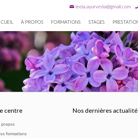
leela.ayurveda@gmail.com
CUEIL
À PROPOS
FORMATIONS
STAGES
PRESTATIO
Accueil
e centre
Nos dernières actualité
 propos
os formations