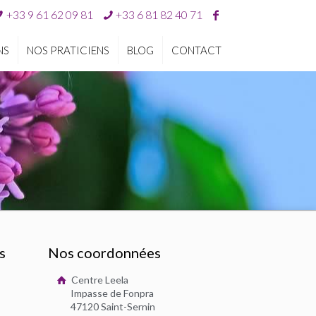
+33 9 61 62 09 81
+33 6 81 82 40 71
NS
NOS PRATICIENS
BLOG
CONTACT
s
Nos coordonnées
Centre Leela
Impasse de Fonpra
47120 Saint-Sernin