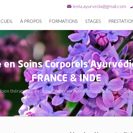
leela.ayurveda@gmail.com
CUEIL
À PROPOS
FORMATIONS
STAGES
PRESTATIO
e en Soins Corporels Ayurvéd
FRANCE & INDE
icien thérapeute en Soins Corporels Ayurvédiques & Energétiq