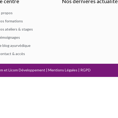
e centre
Nos dernières actualité
 propos
os formations
os ateliers & stages
émoignages
e blog ayurvédique
ontact & accès
om
et
Licom Développement
|
Mentions Légales
|
RGPD