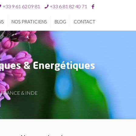
+33 9 61 62 09 81
+33 6 81 82 40 71
NS
NOS PRATICIENS
BLOG
CONTACT
iques & Energétiques
ues FRANCE & INDE