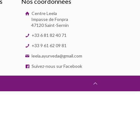
s
Nos coordonnées
Centre Leela
Impasse de Fonpra
47120 Saint-Sernin
+33 6 81 82 40 71
+33 9 61 62 09 81
leela.ayurveda@gmail.com
Suivez-nous sur Facebook