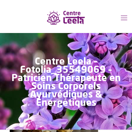
Centre Leela –
Fotolia_35549069 –
Patricien Thérapeute en
Soins Corporels
Ayurvédiques &
Énergétiques