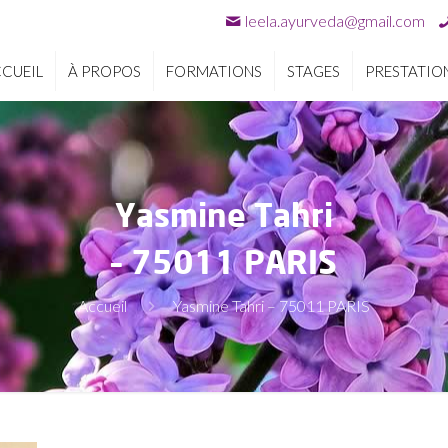
leela.ayurveda@gmail.com
CUEIL
À PROPOS
FORMATIONS
STAGES
PRESTATIO
Yasmine Tahri
– 75011 PARIS
Accueil
Yasmine Tahri – 75011 PARIS