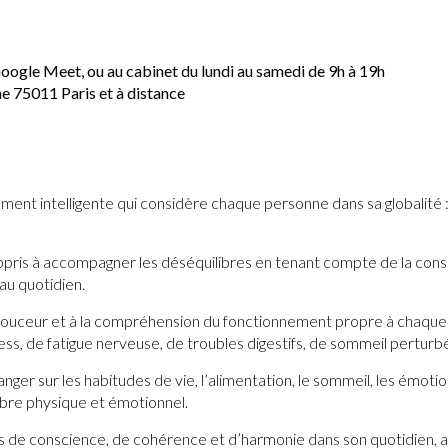
Google Meet, ou au cabinet du lundi au samedi de 9h à 19h
e 75011 Paris et à distance
t intelligente qui considère chaque personne dans sa globalité : l
ppris à accompagner les déséquilibres en tenant compte de la const
au quotidien.
la douceur et à la compréhension du fonctionnement propre à cha
ss, de fatigue nerveuse, de troubles digestifs, de sommeil perturbé
nger sur les habitudes de vie, l’alimentation, le sommeil, les émot
libre physique et émotionnel.
lus de conscience, de cohérence et d’harmonie dans son quotidien, a