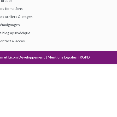
 propos
os formations
os ateliers & stages
émoignages
e blog ayurvédique
ontact & accès
om
et
Licom Développement
|
Mentions Légales
|
RGPD