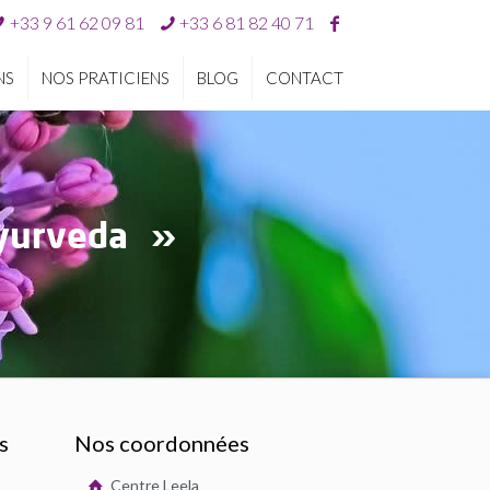
+33 9 61 62 09 81
+33 6 81 82 40 71
NS
NOS PRATICIENS
BLOG
CONTACT
’Ayurveda »
s
Nos coordonnées
Centre Leela