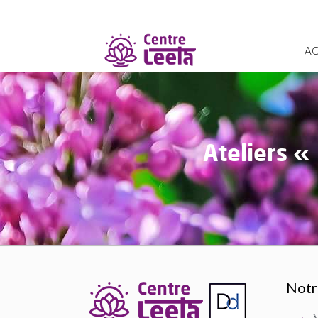
AC
Ateliers «
Notr