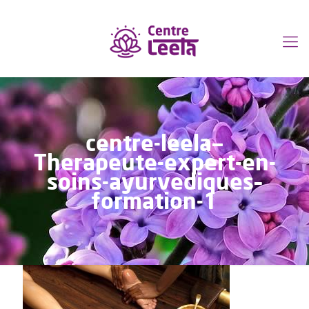
centre-leela—
Therapeute-expert-en-
soins-ayurvediques–
formation-1